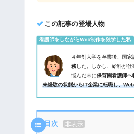
この記事の登場人物
看護師をしながらWeb制作を独学した私
４年制大学を卒業後、国家
務
した。しかし、給料が仕
悩んだ末に
保育園看護師へ
未経験の状態からIT企業に転職し、We
目次
[
非表示
]