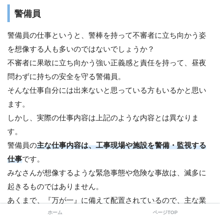
警備員
警備員の仕事というと、警棒を持って不審者に立ち向かう姿
を想像する人も多いのではないでしょうか？
不審者に果敢に立ち向かう強い正義感と責任を持って、昼夜
問わずに持ちの安全を守る警備員。
そんな仕事自分には出来ないと思っている方もいるかと思い
ます。
しかし、実際の仕事内容は上記のような内容とは異なりま
す。
警備員の
主な仕事内容は、工事現場や施設を警備・監視する
仕事
です。
みなさんが想像するような緊急事態や危険な事故は、滅多に
起きるものではありません。
あくまで、『万が一』に備えて配置されているので、主な業
ホーム
ページTOP
務は緊急事態や危険な事故が起きないよう『監視』すること