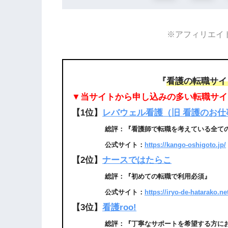
※アフィリエイ
『
看護の転職サイ
▼当サイトから申し込みの多い転職サイ
【1位】
レバウェル看護（旧 看護のお仕
総評：『看護師で転職を考えている全ての
公式サイト：
https://kango-oshigoto.jp/
【2位】
ナースではたらこ
総評：『初めての転職で利用必須』
公式サイト：
https://iryo-de-hatarako.ne
【3位】
看護roo!
総評：『丁寧なサポートを希望する方にお